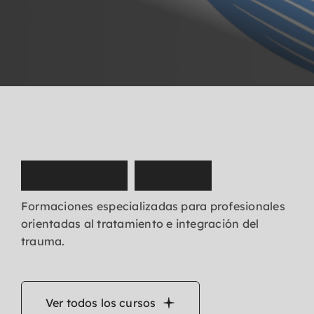
N
u
e
s
t
r
o
s
c
u
r
s
o
s
Formaciones especializadas para profesionales
orientadas al tratamiento e integración del
trauma.
Ver todos los cursos