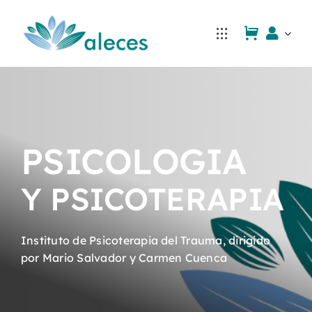
Saltar
al
contenido
PSICOLOGIA
Y PSICOTERAPIA
Instituto de Psicoterapia del Trauma, dirigido
por Mario Salvador y Carmen Cuenca