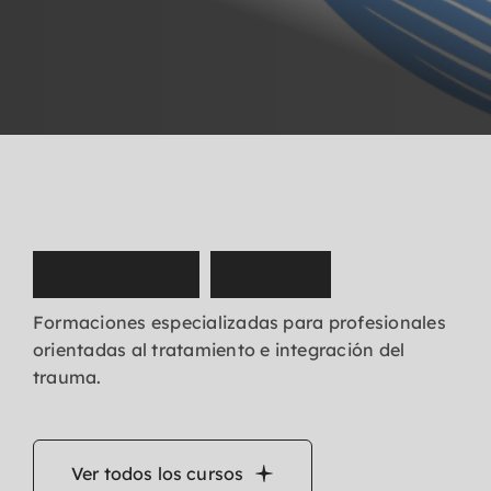
N
u
e
s
t
r
o
s
c
u
r
s
o
s
Formaciones especializadas para profesionales
orientadas al tratamiento e integración del
trauma.
Ver todos los cursos