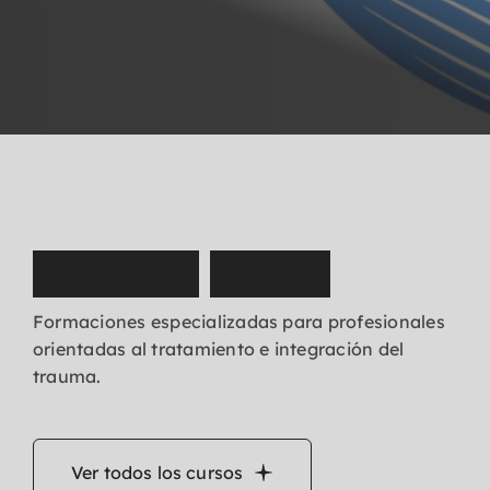
N
u
e
s
t
r
o
s
c
u
r
s
o
s
Formaciones especializadas para profesionales
orientadas al tratamiento e integración del
trauma.
Ver todos los cursos