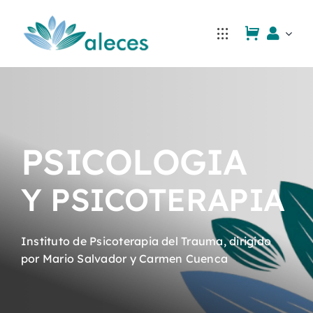
Saltar
al
contenido
PSICOLOGIA
Y PSICOTERAPIA
Instituto de Psicoterapia del Trauma, dirigido
por Mario Salvador y Carmen Cuenca