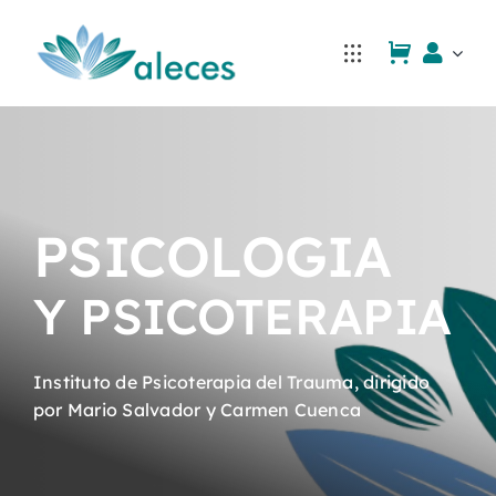
Saltar
al
contenido
PSICOLOGIA
Y PSICOTERAPIA
Instituto de Psicoterapia del Trauma, dirigido
por Mario Salvador y Carmen Cuenca