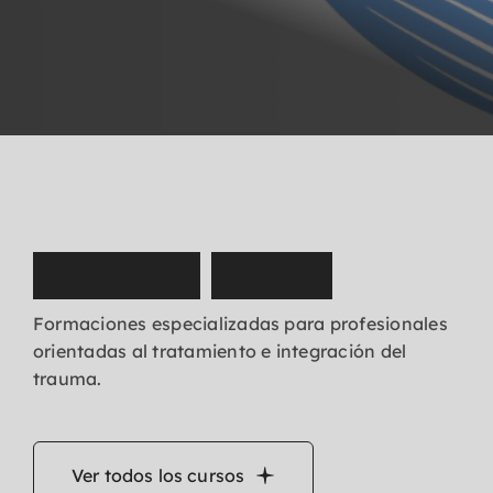
N
u
e
s
t
r
o
s
c
u
r
s
o
s
Formaciones especializadas para profesionales
orientadas al tratamiento e integración del
trauma.
Ver todos los cursos