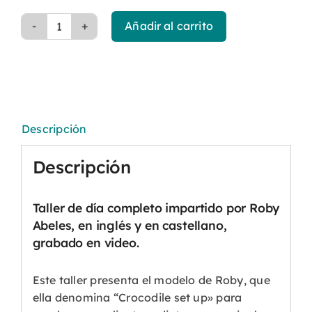
Añadir al carrito
Trauma
y
Adicciones
con
Roby
Abeles
Descripción
cantidad
Descripción
Taller de día completo impartido por Roby
Abeles, en inglés y en castellano,
grabado en video.
Este taller presenta el modelo de Roby, que
ella denomina “Crocodile set up» para