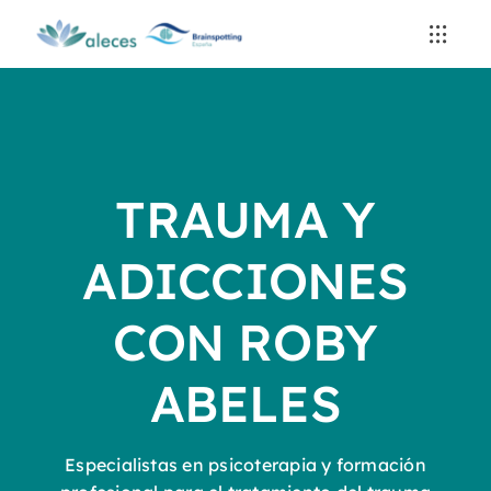
Saltar
al
contenido
TRAUMA Y
ADICCIONES
CON ROBY
ABELES
Especialistas en psicoterapia y formación