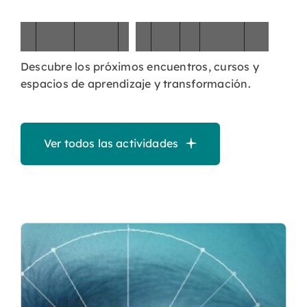
P
r
ó
x
i
m
a
s
a
c
t
i
v
i
d
a
d
e
s
Descubre los próximos encuentros, cursos y
espacios de aprendizaje y transformación.
Ver todos las actividades