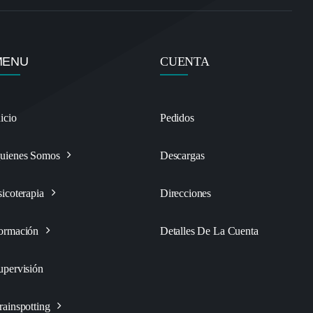
MENU
CUENTA
nicio
Pedidos
uienes Somos
Descargas
sicoterapia
Direcciones
ormación
Detalles De La Cuenta
upervisión
rainspotting