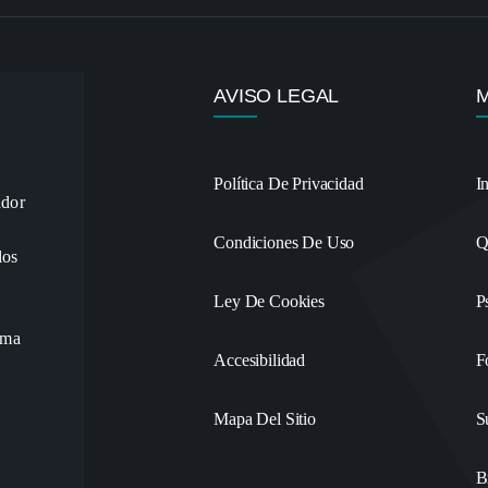
AVISO LEGAL
Política De Privacidad
I
ador
Condiciones De Uso
Q
los
Ley De Cookies
P
ama
Accesibilidad
F
Mapa Del Sitio
S
B