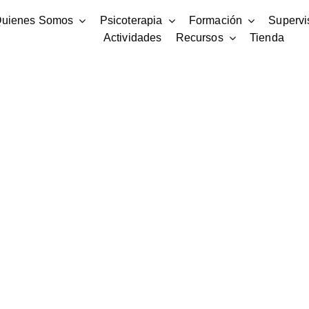
uienes Somos
Psicoterapia
Formación
Supervi
Actividades
Recursos
Tienda
ción Profesional del Tratamiento del Trauma Psicológico, Método