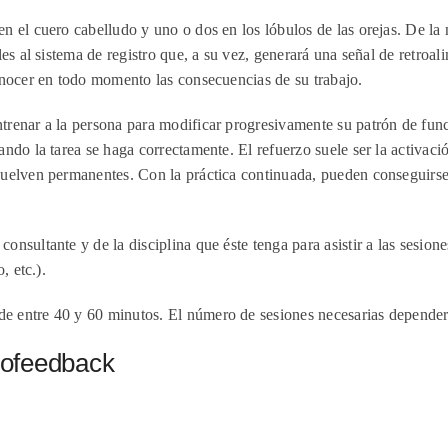
en el cuero cabelludo y uno o dos en los lóbulos de las orejas. De la
les al sistema de registro que, a su vez, generará una señal de retroa
conocer en todo momento las consecuencias de su trabajo.
trenar a la persona para modificar progresivamente su patrón de func
ando la tarea se haga correctamente. El refuerzo suele ser la activaci
vuelven permanentes. Con la práctica continuada, pueden conseguirse 
onsultante y de la disciplina que éste tenga para asistir a las sesion
, etc.).
e entre 40 y 60 minutos. El número de sesiones necesarias dependerá
rofeedback