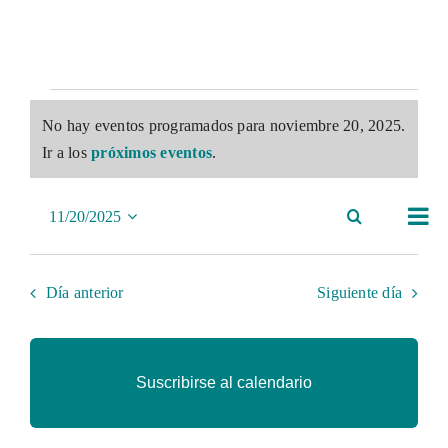
Eventos
No hay eventos programados para noviembre 20, 2025.
en
Aviso
Ir a los
próximos eventos
.
noviembre
Nav
20,
Buscar
11/20/2025
Navegaci
Día
de
2025
Selecciona
de
vist
la
búsqued
Día anterior
Siguiente día
de
fecha.
y
Eve
vistas
Suscribirse al calendario
de
Eventos