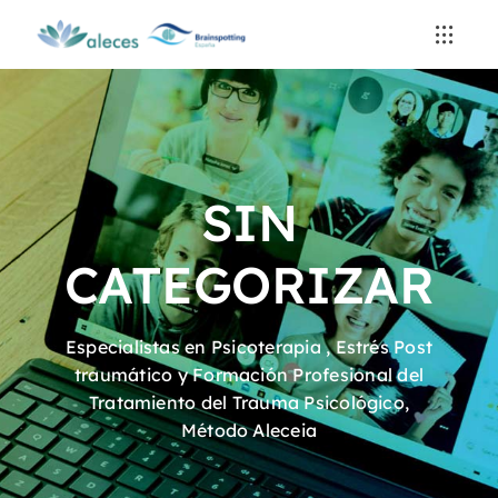
Saltar
al
contenido
SIN
CATEGORIZAR
Especialistas en Psicoterapia , Estrés Post
traumático y Formación Profesional del
Tratamiento del Trauma Psicológico,
Método Aleceia