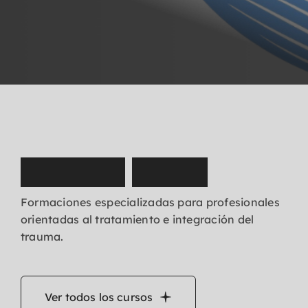
N
u
e
s
t
r
o
s
c
u
r
s
o
s
Formaciones especializadas para profesionales
orientadas al tratamiento e integración del
trauma.
Ver todos los cursos