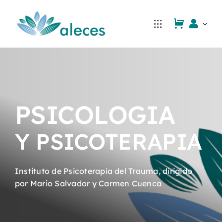
Saltar
al
contenido
PSICOLOGIA
Y PSICOTERAPIA
Instituto de Psicoterapia del Trauma, dirigido
por Mario Salvador y Carmen Cuenca