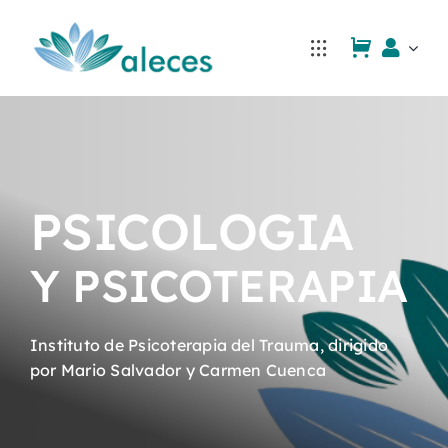
Saltar
al
contenido
PSICOLOGIA
Y PSICOTERAPIA
Instituto de Psicoterapia del Trauma, dirigido
por Mario Salvador y Carmen Cuenca