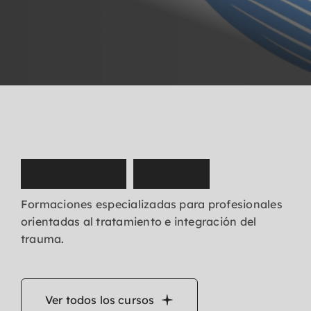
N
u
e
s
t
r
o
s
c
u
r
s
o
s
Formaciones especializadas para profesionales
orientadas al tratamiento e integración del
trauma.
Ver todos los cursos