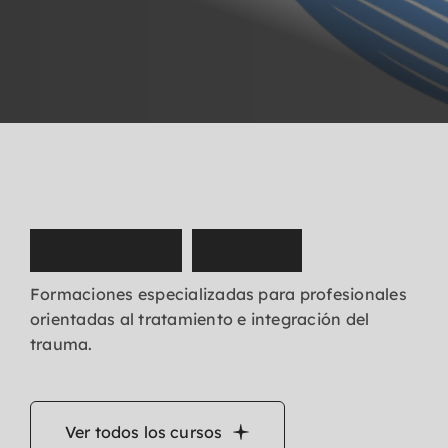
N
u
e
s
t
r
o
s
c
u
r
s
o
s
Formaciones especializadas para profesionales
orientadas al tratamiento e integración del
trauma.
Ver todos los cursos