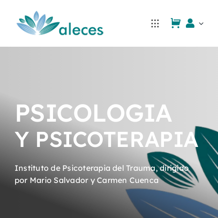
Saltar
al
contenido
PSICOLOGIA
Y PSICOTERAPIA
Instituto de Psicoterapia del Trauma, dirigido
por Mario Salvador y Carmen Cuenca