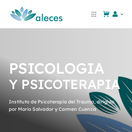
Saltar
al
contenido
PSICOLOGIA
Y PSICOTERAPIA
Instituto de Psicoterapia del Trauma, dirigido
por Mario Salvador y Carmen Cuenca