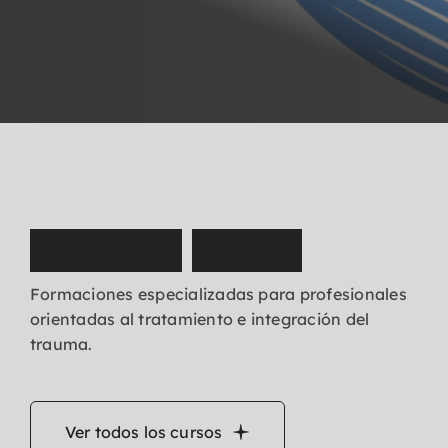
N
u
e
s
t
r
o
s
c
u
r
s
o
s
Formaciones especializadas para profesionales
orientadas al tratamiento e integración del
trauma.
Ver todos los cursos