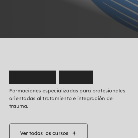
N
u
e
s
t
r
o
s
c
u
r
s
o
s
Formaciones especializadas para profesionales
orientadas al tratamiento e integración del
trauma.
Ver todos los cursos