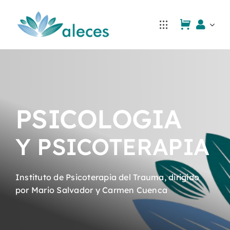
Saltar
al
contenido
PSICOLOGIA
Y PSICOTERAPIA
Instituto de Psicoterapia del Trauma, dirigido
por Mario Salvador y Carmen Cuenca