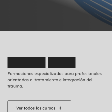
N
u
e
s
t
r
o
s
c
u
r
s
o
s
Formaciones especializadas para profesionales
orientadas al tratamiento e integración del
trauma.
Ver todos los cursos