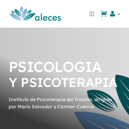
Saltar
al
contenido
PSICOLOGIA
Y PSICOTERAPIA
Instituto de Psicoterapia del Trauma, dirigido
por Mario Salvador y Carmen Cuenca