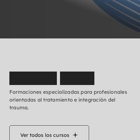
N
u
e
s
t
r
o
s
c
u
r
s
o
s
Formaciones especializadas para profesionales
orientadas al tratamiento e integración del
trauma.
Ver todos los cursos