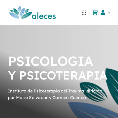
Saltar
al
contenido
PSICOLOGIA
Y PSICOTERAPIA
Instituto de Psicoterapia del Trauma, dirigido
por Mario Salvador y Carmen Cuenca