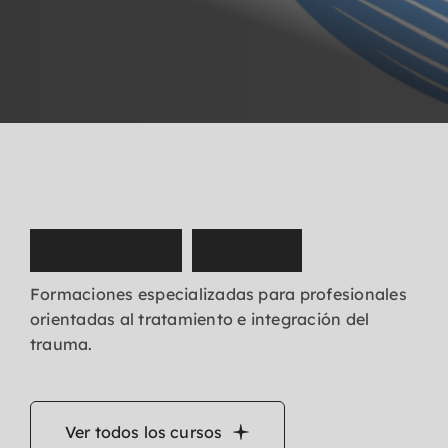
N
u
e
s
t
r
o
s
c
u
r
s
o
s
Formaciones especializadas para profesionales
orientadas al tratamiento e integración del
trauma.
Ver todos los cursos