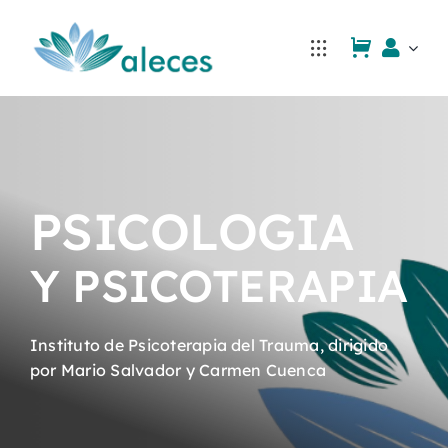
Saltar
al
contenido
PSICOLOGIA
Y PSICOTERAPIA
Instituto de Psicoterapia del Trauma, dirigido
por Mario Salvador y Carmen Cuenca