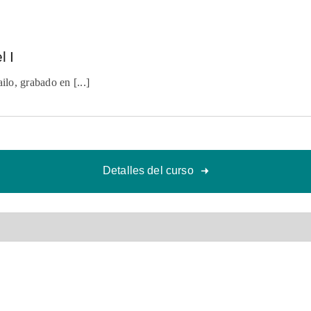
l I
Taller de día completo impartido por Urvashi Bailo, grabado en [...]
Detalles del curso