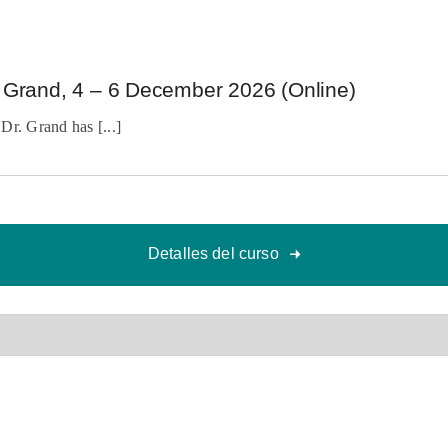
d Grand, 4 – 6 December 2026 (Online)
The training includes video analysis of sessions Dr. Grand has [...]
Detalles del curso