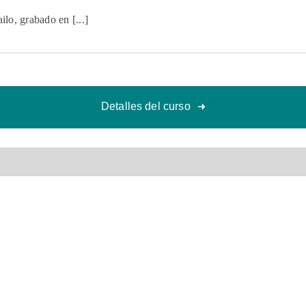
Taller de día completo impartido por Urvashi Bailo, grabado en [...]
Detalles del curso